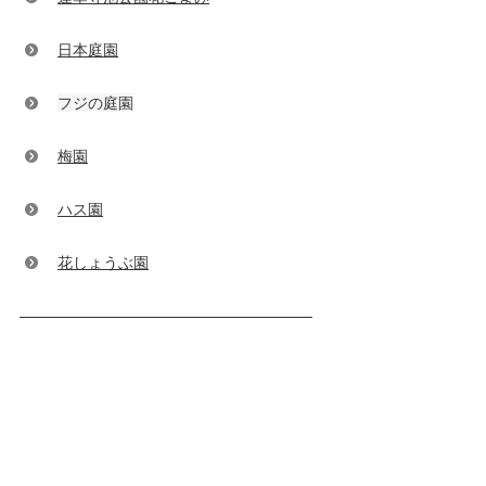
日本庭園
フジの庭園
梅園
ハス園
花しょうぶ園