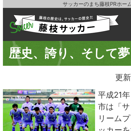
サッカーのまち藤枝PRホー
歴史、誇り、そして夢
更新
平成21年
市は「サ
リームプ
ッカーを