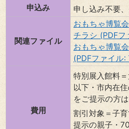
申込み
申し込み不要、
おもちゃ博覧
チラシ (PDFファ
関連ファイル
おもちゃ博覧会
(PDFファイル: 7
特別展入館料＝
以下・市内在住
をご提示の方は
費用
割引対象＝子育
提示の親子・7