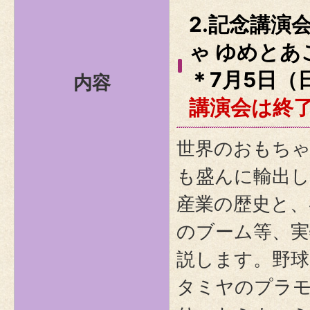
2.記念講演
ゃ ゆめと
＊7月5日（
内容
講演会は終
世界のおもち
も盛んに輸出
産業の歴史と、
のブーム等、実
説します。野球
タミヤのプラ