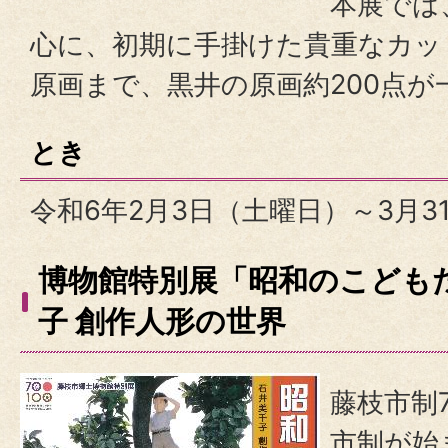
本展では
心に、初期に手掛けた貴重なカッ
原画まで、黒井の原画約200点が
とき
令和6年2月3日（土曜日）～3月3
博物館特別展「昭和のこども
子 創作人形の世界
藤枝市制
市制が始