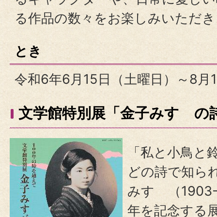
る作品の数々をお楽しみいただき
とき
令和6年6月15日（土曜日）～8月
文学館特別展「金子みすゞの
「私と小鳥と
どの詩で知ら
みすゞ（1903-
年を記念する