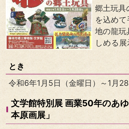
郷土玩具
を込めて
地の龍玩
しめる展
とき
令和6年1月5日（金曜日）～1月2
文学館特別展 画業50年のあ
本原画展」