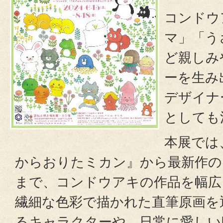
コンドウ
マ」「う
ど親しみ
ーを生み
デザイナ
としても
本展では
からおりたミカン』から最新作の
まで、コンドウアキの作品を幅広
繊細な色彩で描かれた直筆原画を
るキャラクターや、日常に愛しい