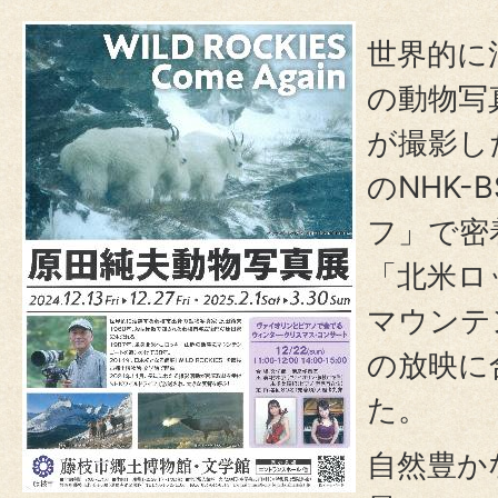
世界的に
の動物写
が撮影し
のNHK-
フ」で密
「北米ロ
マウンテ
の放映に
た。
自然豊か