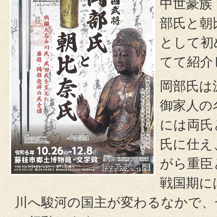
中世豪族
部氏と朝
として初
てて紹介
岡部氏は
御家人の
には両氏
氏に仕え
がら重臣
戦国期に
川へ駿河の国主が変わるなかで、