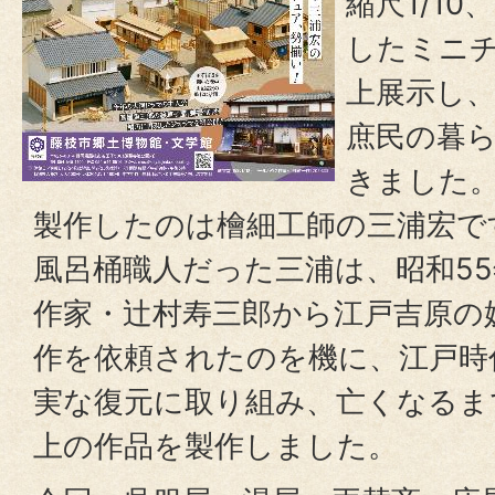
縮尺1/10
したミニチ
上展示し
庶民の暮
きました
製作したのは檜細工師の三浦宏で
風呂桶職人だった三浦は、昭和55
作家・辻村寿三郎から江戸吉原の
作を依頼されたのを機に、江戸時
実な復元に取り組み、亡くなるまで
上の作品を製作しました。