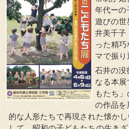
年代ーの
遊びの世
井美千子（
った精巧
マで振り
石井の没
なる本展
もたち」
の作品を
的な人形たちで再現された懐かし
して、昭和の子どもたちの生きざ