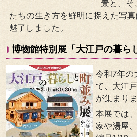
景と、そ
たちの生き方を鮮明に捉えた写真
魅了しました。
博物館特別展「大江戸の暮ら
令和7年の
て、大江
が集まり
本展では
家や湯屋