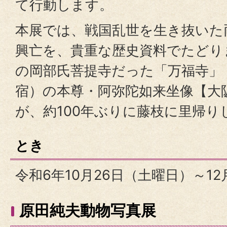
て行動します。
本展では、戦国乱世を生き抜いた
興亡を、貴重な歴史資料でたどり
の岡部氏菩提寺だった「万福寺」
宿）の本尊・阿弥陀如来坐像【大
が、約100年ぶりに藤枝に里帰り
とき
令和6年10月26日（土曜日）～1
原田純夫動物写真展