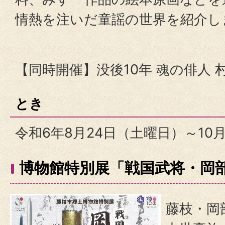
情熱を注いだ童謡の世界を紹介し
【同時開催】没後10年 魂の俳人 
とき
令和6年8月24日（土曜日）～10
博物館特別展「戦国武将・岡
藤枝・岡