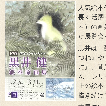
人気絵本
長く活躍
～）の画
た展覧会
黒井は、
つね』や
に』、間
ん」シリ
上の絵本
描き続け