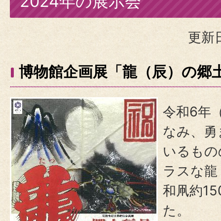
2024年の展示会
更新日
博物館企画展「龍（辰）の郷
令和6年
なみ、勇
いるもの
ラスな龍
和凧約1
た。