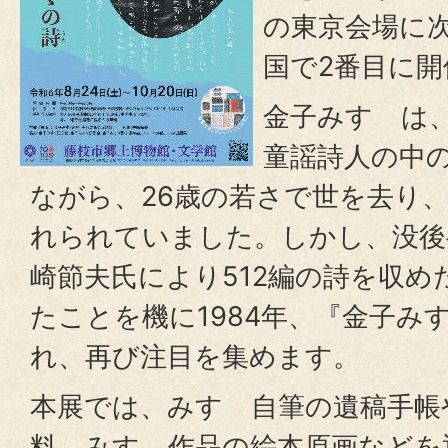
の東京会場に
国で2番目に
金子みすゞは
童謡詩人の中
ながら、26歳の若さで世を去り
れられていました。しかし、没後
崎節夫氏により512編の詩を収め
たことを機に1984年、『金子み
れ、再び注目を集めます。
本展では、みすゞ自筆の遺稿手帳
料、みすゞ作品の絵本原画などを