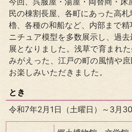
今回、呉服屋・湯屋・両替商・床
民の棟割長屋、各町にあった高札
櫓、各種の和船など、内部まで精
ニチュア模型を多数展示し、過去
展となりました。浅草で育まれた
みがえった、江戸の町の風情や庶
お楽しみいただきました。
とき
令和7年2月1日（土曜日）～3月3