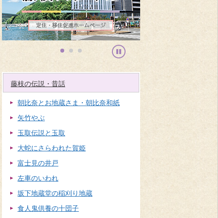
止
藤枝の伝説・昔話
朝比奈とお地蔵さま・朝比奈和紙
矢竹やぶ
玉取伝説と玉取
大蛇にさらわれた賀姫
富士見の井戸
左車のいわれ
坂下地蔵堂の稲刈り地蔵
食人鬼供養の十団子