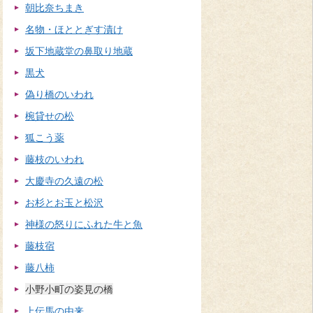
朝比奈ちまき
名物・ほととぎす漬け
坂下地蔵堂の鼻取り地蔵
黒犬
偽り橋のいわれ
椀貸せの松
狐こう薬
藤枝のいわれ
大慶寺の久遠の松
お杉とお玉と松沢
神様の怒りにふれた牛と魚
藤枝宿
藤八柿
小野小町の姿見の橋
上伝馬の由来