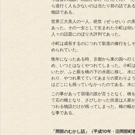
ら道行く人も少ないのは当たり前の話であ
物語である。
世界三大美人の一人、絶世（ぜっせい）の
あった。その一女として生まれた小町は幼
人々の話題にのぼり大評判であった。
小町は成長するのにつれて歌道の修行をし
められていた。
晩年になったある時、京都から東の国へ行
め、いつとはなくやつれてしまった。小町
いたが、ふと眼を橋の下の水面に移し、水
わり、やつれ果てていてあまりの変わりよ
はどこにも残っていなかったのである。水
この事があって宿場の誰が言うとなく、橋
て石の橋となり、さびしかった街道は人家
つわる物語だけが残ってしまった。橋の幅
な事である。
「岡部のむかし話」（平成10年・旧岡部町