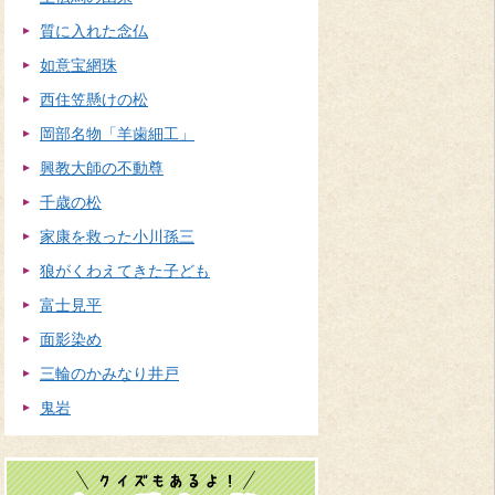
質に入れた念仏
如意宝網珠
西住笠懸けの松
岡部名物「羊歯細工」
興教大師の不動尊
千歳の松
家康を救った小川孫三
狼がくわえてきた子ども
富士見平
面影染め
三輪のかみなり井戸
鬼岩