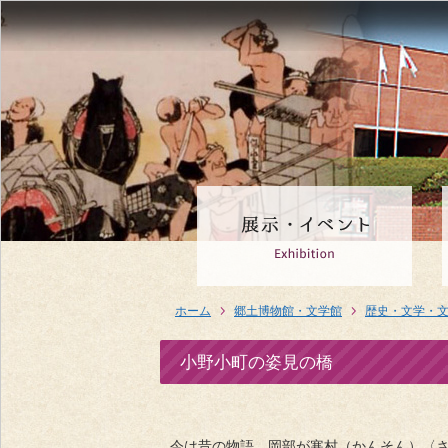
ホーム
郷土博物館・文学館
歴史・文学・
小野小町の姿見の橋
今は昔の物語。岡部が寒村（かんそん）〈