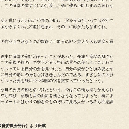
る。この岡部の道すじにかけ渡した橋に残る小町むすめの哀れな
美女と世にうたわれた小野の小町は、父を良貞といって出羽守で
い頃からすぐれた才能に恵まれ、その上に顔かたちがすぐれ、
その作品も立派なものが数多く、歌人の紀ノ貫之からも幾度か賞
く途中に岡部の宿に泊まったことがあった。長旅と病弱の身のた
はこの宿場の橋の上で立ちどまり野山の景色の美しさに見とれて
にうつっている自分の姿を見つけた。自分の姿がひと頃の姿とか
うに自分の老いの身をなげき悲しんだのである。すぎし昔の面影
にうつった姿を疑いつつ岡部の宿を旅立っていったという。
を小町の姿見の橋と名づけたという。今はこの橋も造りかえられ
が立ち並び、宿場も昔の面影を残さなくなってしまった。橋にま
が三メートルばかりの橋を今ものぞいて見る人がいるのも不思議
教育委員会発行）より転載