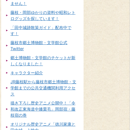
ません！
藤枝・岡部ゆかりの資料や昭和レト
ログッズを探しています！
「田中城跡散策ガイド」配布中で
す！
藤枝市郷土博物館・文学館公式
Twitter
郷土博物館・文学館のチケットが新
しくなりました！
キャラクター紹介
JR藤枝駅から藤枝市郷土博物館・文
学館までの公共交通機関利用アクセ
ス
描き下ろし歴史アニメ公開中！「令
和改正東海道中膝栗毛」岡部宿・藤
枝宿の巻
オリジナル歴史アニメ「徳川家康と