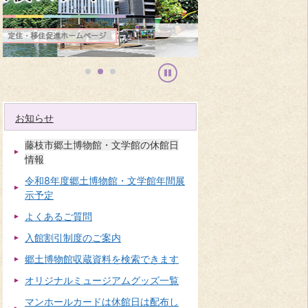
止
お知らせ
藤枝市郷土博物館・文学館の休館日
情報
令和8年度郷土博物館・文学館年間展
示予定
よくあるご質問
入館割引制度のご案内
郷土博物館収蔵資料を検索できます
オリジナルミュージアムグッズ一覧
マンホールカードは休館日は配布し