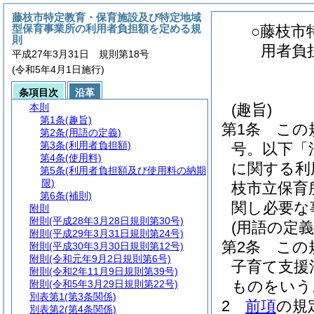
藤枝市特定教育・保育施設及び特定地域
型保育事業所の利用者負担額を定める規
○藤枝市
則
用者負
平成27年3月31日 規則第18号
(令和5年4月1日施行)
条項目次
沿革
(趣旨)
本則
第1条
(趣旨)
第1条
この
第2条
(用語の定義)
第3条
(利用者負担額)
号。以下「
第4条
(使用料)
に関する利
第5条
(利用者負担額及び使用料の納期
限)
枝市立保育
第6条
(補則)
関し必要な
附則
附則
(平成28年3月28日規則第30号)
(用語の定義
附則
(平成29年3月31日規則第24号)
第2条
この
附則
(平成30年3月30日規則第12号)
附則
(令和元年9月2日規則第6号)
子育て支援
附則
(令和2年11月9日規則第39号)
ものをいう
附則
(令和5年3月29日規則第22号)
別表第1
(第3条関係)
2
前項
の規
別表第2
(第4条関係)