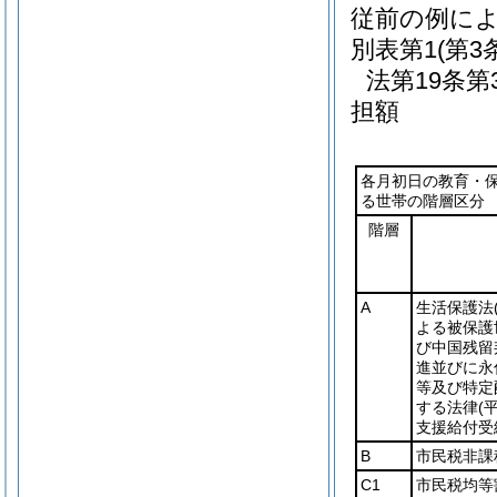
従前の例に
別表第1
(第3
法第19条
担額
各月初日の教育・
る世帯の階層区分
階層
A
生活保護法
よる被保護
び中国残留
進並びに永
等及び特定
する法律
(
支援給付受
B
市民税非課
C1
市民税均等