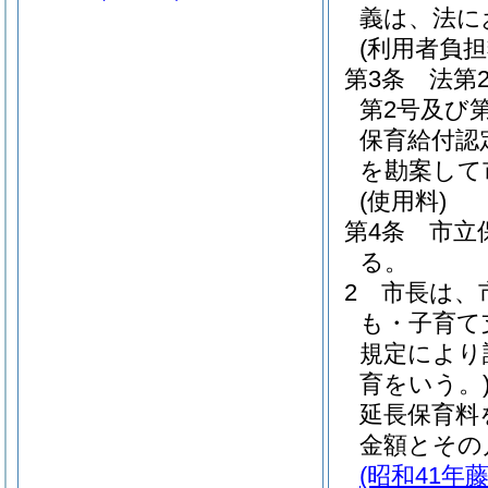
義は、法に
(利用者負担
第3条
法第
第2号及び
保育給付認
を勘案して
(使用料)
第4条
市立
る。
2
市長は、
も・子育て
規定により
育をいう。
延長保育料
金額とその
(昭和41年