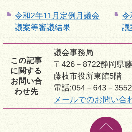
令和2年11月定例月議会
令
議案等審議結果
議
議会事務局
この記事
〒426－8722静岡県
に関する
藤枝市役所東館5階
お問い合
電話:054－643－3552
わせ先
メールでのお問い合