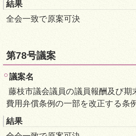
結果
全会一致で原案可決
第78号議案
議案名
藤枝市議会議員の議員報酬及び期
費用弁償条例の一部を改正する条
結果
全会一致で原案可決