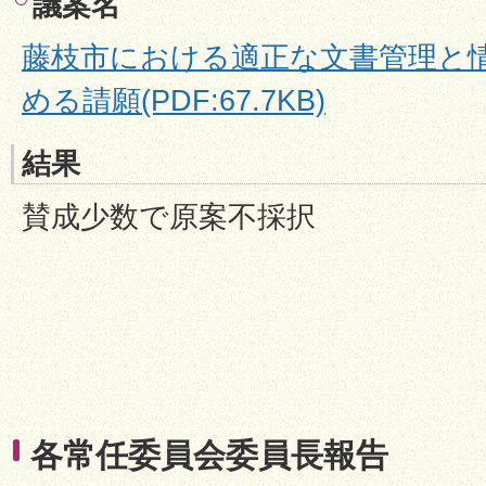
議案名
藤枝市における適正な文書管理と
める請願(PDF:67.7KB)
結果
賛成少数で原案不採択
各常任委員会委員長報告