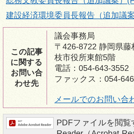
総務文教委員長報告（追加議案）(PDF:
建設経済環境委員長報告（追加議案）(P
議会事務局
〒426-8722 静岡県藤
この記事
枝市役所東館5階
に関する
電話：054-643-3552
お問い合
ファックス：054-646-
わせ先
メールでのお問い合
PDFファイルを閲覧す
Reader（Acrobat