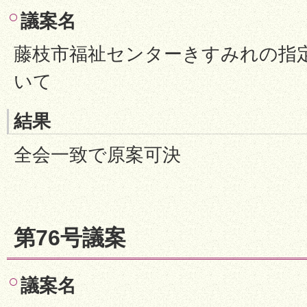
議案名
藤枝市福祉センターきすみれの指
いて
結果
全会一致で原案可決
第76号議案
議案名