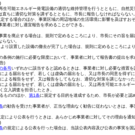
)
再生可能エネルギー発電設備の適切な維持管理を行うとともに、自然災
は直ちに適切な対策を講ずるとともに、市長に報告しなければならない
規定する場合のほか、事業区域の周辺地域の生活環境に影響を及ぼすお
事業者に対し適宜報告を求めることができる。
事業を廃止する場合は、規則で定めるところにより、市長にその旨を届
ならない。
により設置した設備の撤去が完了した場合は、規則に定めるところによ
の条例の施行に必要な限度において、事業者に対して報告書の提出を求
告)
の各号
いずれかに該当すると認めるときは、事業者に対し必要な措置を
による届出をせず、若しくは虚偽の届出をし、又は市長の同意を得ずに
による報告をせず、又は報告をしてもなお、適切な対策を講じなかった
による届出をせず、若しくは虚偽の届出をし、又は再生可能エネルギー
く立入調査を拒否したとき。
るもののほか、
第1条
に規定する目的を達成するため、市長が必要と認
条
の勧告を受けた事業者が、正当な理由なく勧告に従わないときは、事
規定により公表を行うときは、あらかじめ事業者に対してその理由を通
)
条
の規定による公表を行った場合は、当該公表内容及び公表の事実を国