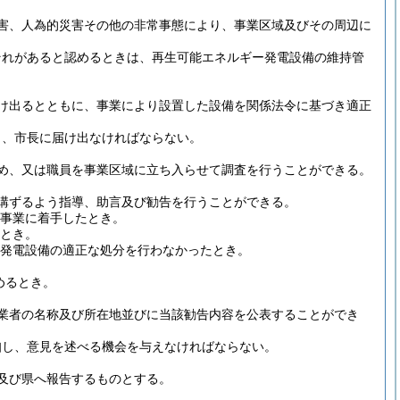
害、人為的災害その他の非常事態により、事業区域及びその周辺に
。
それがあると認めるときは、再生可能エネルギー発電設備の維持管
け出るとともに、事業により設置した設備を関係法令に基づき適正
り、市長に届け出なければならない。
め、又は職員を事業区域に立ち入らせて調査を行うことができる。
講ずるよう指導、助言及び勧告を行うことができる。
事業に着手したとき。
とき。
発電設備の適正な処分を行わなかったとき。
めるとき。
業者の名称及び所在地並びに当該勧告内容を公表することができ
知し、意見を述べる機会を与えなければならない。
及び県へ報告するものとする。