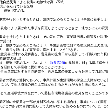
他自然災害による被害の危険性が高い区域
境が保たれている区域
は、規則で定める。
事業を行おうとするときは、規則で定めるところにより事業に着手しよ
の規定により届け出た事項を変更しようとするときは、速やかにその変
事業を行おうとするときは、その旨の広告、事業計画書の縦覧及び説明
の提出)
は、規則で定めるところにより、事業計画書に対する環境保全上の見地
以内に市長を経由して事業者に提出することができる。
の意見書に対する見解書を、意見書の提出日から起算して7日以内に市長
見解書の提出)
は、規則で定めるところにより、
前条第2項
の見解書に対する環境保全
長を経由して事業者に提出することができる。
の再意見書に対する再見解書を、再意見書の提出日から起算して7日以内
業者の手続が適切であって、事業計画が生活環境の保全上支障がないと
画について生活環境の保全上支障が生じるおそれがあると認めるときは
応じて生活環境の保全について藤枝市環境審議会の意見を聴くことがで
業区域の全部又は一部が抑制区域内に存する場合は、事業について同意
長がこの条例の目的に照らして支障がないと認めるものについては、こ