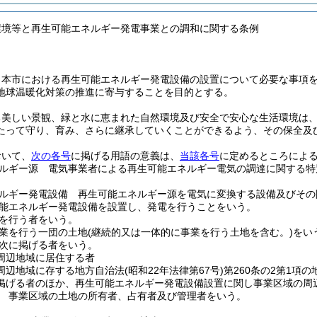
環境等と再生可能エネルギー発電事業との調和に関する条例
、本市における再生可能エネルギー発電設備の設置について必要な事項
地球温暖化対策の推進に寄与することを目的とする。
る美しい景観、緑と水に恵まれた自然環境及び安全で安心な生活環境は
たって守り、育み、さらに継承していくことができるよう、その保全及
おいて、
次の各号
に掲げる用語の意義は、
当該各号
に定めるところによ
ルギー源 電気事業者による再生可能エネルギー電気の調達に関する特
。
ルギー発電設備 再生可能エネルギー源を電気に変換する設備及びその
能エネルギー発電設備を設置し、発電を行うことをいう。
を行う者をいう。
業を行う一団の土地
(継続的又は一体的に事業を行う土地を含む。)
をい
次に掲げる者をいう。
周辺地域に居住する者
周辺地域に存する地方自治法
(昭和22年法律第67号)
第260条の2第1項
掲げる者のほか、再生可能エネルギー発電設備設置に関し事業区域の周
 事業区域の土地の所有者、占有者及び管理者をいう。