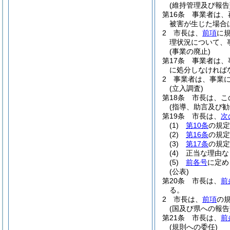
(維持管理及び報告
第16条
事業者は、
被害が生じた場合
2
市長は、
前項
に
理状況について、
(事業の廃止)
第17条
事業者は、
に処分しなければ
2
事業者は、事業
(立入調査)
第18条
市長は、こ
(指導、助言及び勧
第19条
市長は、
次
(1)
第10条
の規定
(2)
第16条
の規定
(3)
第17条
の規定
(4)
正当な理由な
(5)
前各号
に定め
(公表)
第20条
市長は、
前
る。
2
市長は、
前項
の
(国及び県への報告
第21条
市長は、
前
(規則への委任)