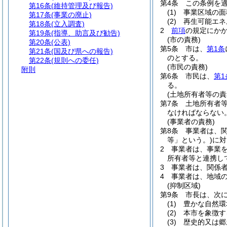
第4条
この条例を
第16条
(維持管理及び報告)
(1)
事業区域の面
第17条
(事業の廃止)
(2)
再生可能エネ
第18条
(立入調査)
2
前項
の規定にか
第19条
(指導、助言及び勧告)
(市の責務)
第20条
(公表)
第5条
市は、
第1条
第21条
(国及び県への報告)
のとする。
第22条
(規則への委任)
(市民の責務)
附則
第6条
市民は、
第1
る。
(土地所有者等の責
第7条
土地所有者
なければならない
(事業者の責務)
第8条
事業者は、
等」という。)
に対
2
事業者は、事業
所有者等と連携し
3
事業者は、関係
4
事業者は、地域
(抑制区域)
第9条
市長は、次
(1)
豊かな自然環
(2)
本市を象徴す
(3)
歴史的又は郷