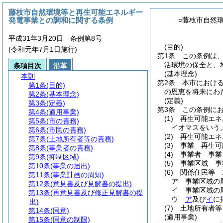
藤枝市自然環境等と再生可能エネルギー
発電事業との調和に関する条例
○藤枝市自然
平成31年3月20日 条例第8号
(目的)
(令和元年7月1日施行)
第1条
この条例は
活環境の保全と、
条項目次
沿革
(基本理念)
本則
第2条
本市におけ
第1条
(目的)
の恩恵を将来にわ
第2条
(基本理念)
(定義)
第3条
(定義)
第3条
この条例に
第4条
(適用事業)
(1)
再生可能エネ
第5条
(市の責務)
イオマスをいう
第6条
(市民の責務)
(2)
再生可能エネ
第7条
(土地所有者等の責務)
(3)
事業 再生可
第8条
(事業者の責務)
(4)
事業者 事業
第9条
(抑制区域)
(5)
事業区域 事
第10条
(事業の届出)
(6)
関係住民等 
第11条
(事業計画の周知)
ア
事業区域の
第12条
(意見書及び見解書の提出)
イ
事業区域の
第13条
(再意見書及び修正見解書の提
ウ
ア
及び
イ
に
出)
(7)
土地所有者等
第14条
(同意)
(適用事業)
第15条
(同意の制限)