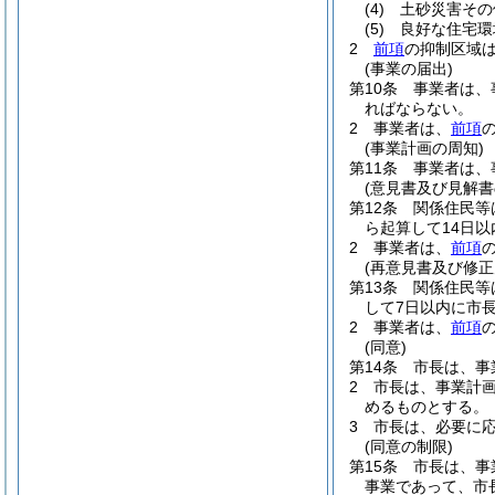
(4)
土砂災害その
(5)
良好な住宅環
2
前項
の抑制区域
(事業の届出)
第10条
事業者は、
ればならない。
2
事業者は、
前項
(事業計画の周知)
第11条
事業者は、
(意見書及び見解書
第12条
関係住民等
ら起算して14日
2
事業者は、
前項
(再意見書及び修正
第13条
関係住民等
して7日以内に市
2
事業者は、
前項
(同意)
第14条
市長は、事
2
市長は、事業計
めるものとする。
3
市長は、必要に
(同意の制限)
第15条
市長は、事
事業であって、市