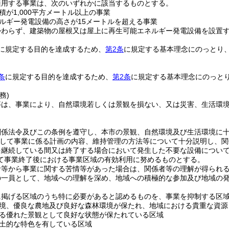
適用する事業は、次のいずれかに該当するものとする。
積が1,000平方メートル以上の事業
ルギー発電設備の高さが15メートルを超える事業
かわらず、建築物の屋根又は屋上に再生可能エネルギー発電設備を設置
に規定する目的を達成するため、
第2条
に規定する基本理念にのっとり
条
に規定する目的を達成するため、
第2条
に規定する基本理念にのっと
務)
等は、事業により、自然環境若しくは景観を損ない、又は災害、生活環
。
関係法令及びこの条例を遵守し、本市の景観、自然環境及び生活環境に
して事業に係る計画の内容、維持管理の方法等について十分説明し、関
を継続している間又は終了する場合において発生した不要な設備につい
て事業終了後における事業区域の有効利用に努めるものとする。
者等から事業に関する苦情等があった場合は、関係者等の理解が得られ
の一員として、地域への理解を深め、地域への積極的な参加及び地域の
に掲げる区域のうち特に必要があると認めるものを、事業を抑制する区
境、優良な農地及び良好な森林環境が保たれ、地域における貴重な資源
る優れた景観として良好な状態が保たれている区域
土的な特色を有している区域