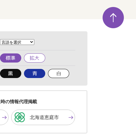
ペ
ー
ジ
の
先
頭
へ
標
拡
準
大
背
背
背
景
景
景
色
色
色
を
を
を
黒
青
白
色
色
色
生時の情報代理掲載
に
に
に
す
す
す
北海道恵庭市
る
る
る