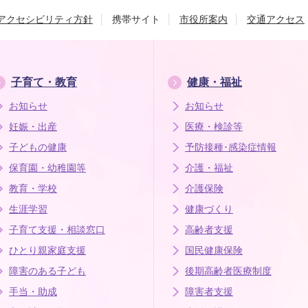
アクセシビリティ方針
携帯サイト
市役所案内
交通アクセス
子育て・教育
健康・福祉
お知らせ
お知らせ
妊娠・出産
医療・検診等
子どもの健康
予防接種･感染症情報
保育園・幼稚園等
介護・福祉
教育・学校
介護保険
生涯学習
健康づくり
子育て支援・相談窓口
高齢者支援
ひとり親家庭支援
国民健康保険
障害のある子ども
後期高齢者医療制度
手当・助成
障害者支援