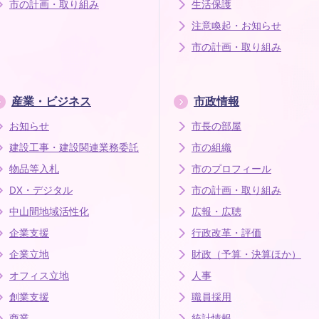
市の計画・取り組み
生活保護
注意喚起・お知らせ
市の計画・取り組み
産業・ビジネス
市政情報
お知らせ
市長の部屋
建設工事・建設関連業務委託
市の組織
物品等入札
市のプロフィール
DX・デジタル
市の計画・取り組み
中山間地域活性化
広報・広聴
企業支援
行政改革・評価
企業立地
財政（予算・決算ほか）
オフィス立地
人事
創業支援
職員採用
商業
統計情報