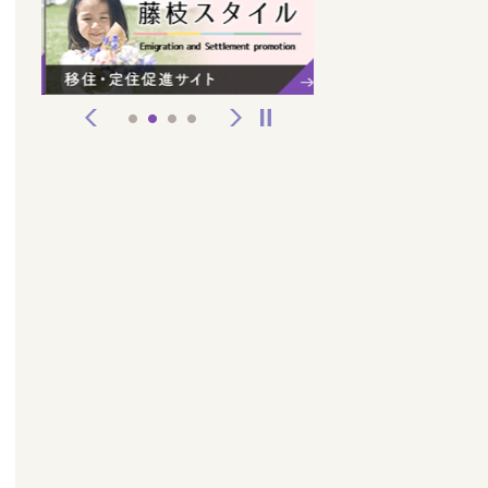
前へ
次へ
停止
1
2
3
4