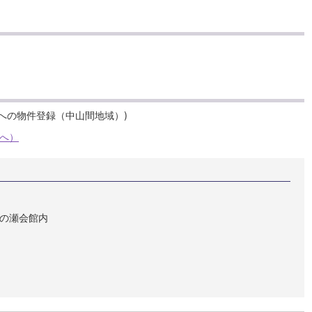
ジへ）
 藤の瀬会館内