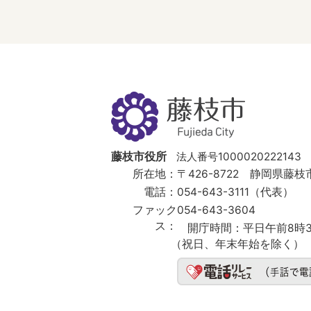
藤
枝
市
Fujieda
City
藤枝市役所
法人番号1000020222143
所在地：
〒426-8722 静岡県藤枝市
電話：
054-643-3111（代表）
ファック
054-643-3604
ス：
開庁時間：
平日午前8時3
（祝日、年末年始を除く）