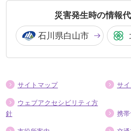
色
色
を
を
災害発生時の情報代
黒
青
色
色
石川県白山市
に
に
す
す
る
る
サイトマップ
サイ
ウェブアクセシビリティ方
針
携帯