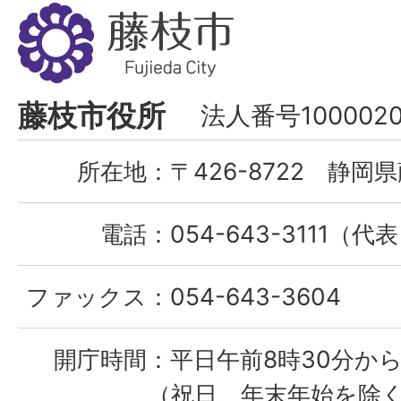
藤
枝
市
Fujieda
藤枝市役所
法人番号1000020
City
所在地：
〒426-8722 静岡県
電話：
054-643-3111（代
ファックス：
054-643-3604
開庁時間：
平日午前8時30分から
（祝日、年末年始を除