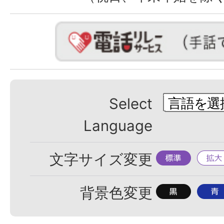
Select
Language
標
拡
文字サイズ変更
準
大
背
背
背景色変更
景
景